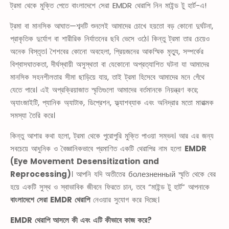
ট্রমা থেকে মুক্তি পেতে বাংলাদেশে সেরা EMDR থেরাপি নিন মাইন্ড টু হার্ট-এ!
ট্রমা বা মানসিক আঘাত—শব্দটি শুনলেই আমাদের চোখে হয়তো বড় কোনো দুর্ঘটনা,
প্রাকৃতিক দুর্যোগ বা শারীরিক নির্যাতনের ছবি ভেসে ওঠে। কিন্তু ট্রমা তার চেয়েও
অনেক বিস্তৃত। শৈশবের কোনো অবহেলা, প্রিয়জনের আকস্মিক মৃত্যু, সম্পর্কের
বিশ্বাসঘাতকতা, দীর্ঘস্থায়ী অসুস্থতা বা যেকোনো অপ্রত্যাশিত ঘটনা যা আমাদের
মানসিক সহনশীলতার সীমা ছাড়িয়ে যায়, তাই ট্রমা হিসেবে আমাদের মনে গেঁথে
যেতে পারে। এই অপ্রক্রিয়াজাত স্মৃতিগুলো আমাদের বর্তমানকে নিয়ন্ত্রণ করে;
অ্যাংজাইটি, প্যানিক অ্যাটাক, ডিপ্রেশন, ফ্ল্যাশব্যাক এবং অনিদ্রার মতো মারাত্মক
সমস্যা তৈরি করে।
কিন্তু আশার কথা হলো, ট্রমা থেকে পুরোপুরি মুক্তি পাওয়া সম্ভব। আর এর জন্য
সবচেয়ে আধুনিক ও বৈজ্ঞানিকভাবে প্রমাণিত একটি থেরাপির নাম হলো
EMDR
(Eye Movement Desensitization and
Reprocessing)
। আপনি যদি অতীতের болезненный স্মৃতি থেকে বের
হয়ে একটি সুস্থ ও স্বাভাবিক জীবনে ফিরতে চান, তবে “মাইন্ড টু হার্ট” আপনাকে
বাংলাদেশে সেরা EMDR থেরাপি
নেওয়ার সুযোগ করে দিচ্ছে।
EMDR থেরাপি আসলে কী এবং এটি কীভাবে কাজ করে?