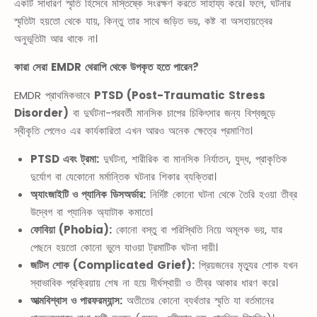
একটি সাধারণ স্মৃতি হিসেবে মস্তিষ্কে সংরক্ষণ করতে সাহায্য করে। ফলে, ঘটনার
স্মৃতিটা হয়তো থেকে যায়, কিন্তু তার সাথে জড়িত ভয়, কষ্ট বা অসহায়ত্বের
অনুভূতিটা আর থাকে না।
কারা সেরা EMDR থেরাপি থেকে উপকৃত হতে পারেন?
EMDR প্রাথমিকভাবে
PTSD (Post-Traumatic Stress
Disorder)
বা দুর্ঘটনা-পরবর্তী মানসিক চাপের চিকিৎসার জন্য বিশ্বজুড়ে
স্বীকৃতি পেলেও এর কার্যকারিতা এখন আরও অনেক ক্ষেত্রে প্রমাণিত।
PTSD এবং ট্রমা:
দুর্ঘটনা, শারীরিক বা মানসিক নির্যাতন, যুদ্ধ, প্রাকৃতিক
দুর্যোগ বা যেকোনো মর্মান্তিক ঘটনার শিকার ব্যক্তিরা।
অ্যাংজাইটি ও প্যানিক ডিসঅর্ডার:
নির্দিষ্ট কোনো ঘটনা থেকে তৈরি হওয়া তীব্র
উদ্বেগ বা প্যানিক অ্যাটাক কমাতে।
ফোবিয়া (Phobia):
কোনো বস্তু বা পরিস্থিতি নিয়ে অমূলক ভয়, যার
পেছনে হয়তো কোনো ভুলে যাওয়া ট্রমাটিক ঘটনা দায়ী।
জটিল শোক (Complicated Grief):
প্রিয়জনের মৃত্যুর শোক যখন
স্বাভাবিক প্রক্রিয়ায় শেষ না হয়ে দীর্ঘস্থায়ী ও তীব্র আকার ধারণ করে।
আত্মবিশ্বাস ও পারফরম্যান্স:
অতীতের কোনো ব্যর্থতার স্মৃতি যা বর্তমানের