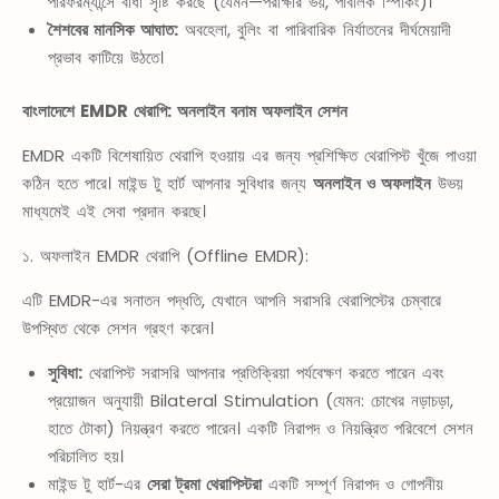
পারফরম্যান্সে বাধা সৃষ্টি করছে (যেমন—পরীক্ষার ভয়, পাবলিক স্পিকিং)।
শৈশবের মানসিক আঘাত:
অবহেলা, বুলিং বা পারিবারিক নির্যাতনের দীর্ঘমেয়াদী
প্রভাব কাটিয়ে উঠতে।
বাংলাদেশে EMDR থেরাপি: অনলাইন বনাম অফলাইন সেশন
EMDR একটি বিশেষায়িত থেরাপি হওয়ায় এর জন্য প্রশিক্ষিত থেরাপিস্ট খুঁজে পাওয়া
কঠিন হতে পারে। মাইন্ড টু হার্ট আপনার সুবিধার জন্য
অনলাইন ও অফলাইন
উভয়
মাধ্যমেই এই সেবা প্রদান করছে।
১. অফলাইন EMDR থেরাপি (Offline EMDR):
এটি EMDR-এর সনাতন পদ্ধতি, যেখানে আপনি সরাসরি থেরাপিস্টের চেম্বারে
উপস্থিত থেকে সেশন গ্রহণ করেন।
সুবিধা:
থেরাপিস্ট সরাসরি আপনার প্রতিক্রিয়া পর্যবেক্ষণ করতে পারেন এবং
প্রয়োজন অনুযায়ী Bilateral Stimulation (যেমন: চোখের নড়াচড়া,
হাতে টোকা) নিয়ন্ত্রণ করতে পারেন। একটি নিরাপদ ও নিয়ন্ত্রিত পরিবেশে সেশন
পরিচালিত হয়।
মাইন্ড টু হার্ট-এর
সেরা ট্রমা থেরাপিস্টরা
একটি সম্পূর্ণ নিরাপদ ও গোপনীয়