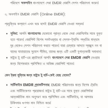
পরিবেশে
অফলাইন
বাংলাদেশে সেরা EMDR থেরাপি সেশন পরিচালনা করেন।
২. অনলাইন EMDR থেরাপি (Online EMDR):
প্রযুক্তির কল্যাণে এখন ঘরে বসেই EMDR থেরাপি নেওয়া সম্ভব।
সুবিধা:
আপনি
বাংলাদেশের
যেকোনো প্রান্ত থেকে সেরা থেরাপিস্টের সাথে যুক্ত
হতে পারেন। থেরাপিস্ট বিশেষ সফটওয়্যার বা সেলফ-ট্যাপিং পদ্ধতির মাধ্যমে
দূর থেকেও সেশন পরিচালনা করতে পারেন। যারা চেম্বারে আসতে স্বচ্ছন্দ নন বা
যাদের যাতায়াতের সুযোগ সীমিত, তাদের জন্য এটি একটি যুগান্তকারী সমাধান।
মাইন্ড টু হার্ট-এর প্ল্যাটফর্মে আপনি
বাংলাদেশে সেরা EMDR থেরাপি
নেওয়ার
জন্য বিশেষভাবে প্রশিক্ষিত ও অভিজ্ঞ থেরাপিস্ট পাবেন।
কেন ট্রমা মুক্তির জন্য মাইন্ড টু হার্ট-কেই বেছে নেবেন?
সার্টিফাইড EMDR প্র্যাকটিশনার:
EMDR পরিচালনার জন্য বিশেষ ট্রেনিং
এবং সার্টিফিকেশন প্রয়োজন। মাইন্ড টু হার্ট-এর সাথে যুক্ত থেরাপিস্টরা
আন্তর্জাতিক মান অনুসরণ করে প্রশিক্ষিত এবং সার্টিফাইড, যা আপনার
চিকিৎসার গুণগত মান নিশ্চিত করে।