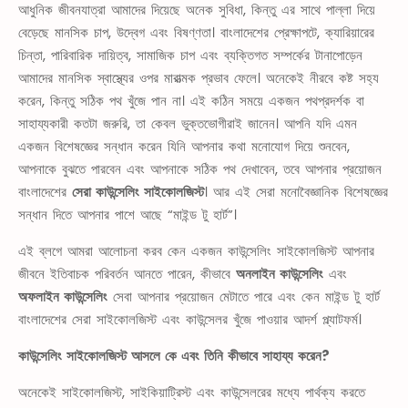
আধুনিক জীবনযাত্রা আমাদের দিয়েছে অনেক সুবিধা, কিন্তু এর সাথে পাল্লা দিয়ে
বেড়েছে মানসিক চাপ, উদ্বেগ এবং বিষণ্ণতা। বাংলাদেশের প্রেক্ষাপটে, ক্যারিয়ারের
চিন্তা, পারিবারিক দায়িত্ব, সামাজিক চাপ এবং ব্যক্তিগত সম্পর্কের টানাপোড়েন
আমাদের মানসিক স্বাস্থ্যের ওপর মারাত্মক প্রভাব ফেলে। অনেকেই নীরবে কষ্ট সহ্য
করেন, কিন্তু সঠিক পথ খুঁজে পান না। এই কঠিন সময়ে একজন পথপ্রদর্শক বা
সাহায্যকারী কতটা জরুরি, তা কেবল ভুক্তভোগীরাই জানেন। আপনি যদি এমন
একজন বিশেষজ্ঞের সন্ধান করেন যিনি আপনার কথা মনোযোগ দিয়ে শুনবেন,
আপনাকে বুঝতে পারবেন এবং আপনাকে সঠিক পথ দেখাবেন, তবে আপনার প্রয়োজন
বাংলাদেশের
সেরা কাউন্সেলিং সাইকোলজিস্ট
। আর এই সেরা মনোবৈজ্ঞানিক বিশেষজ্ঞের
সন্ধান দিতে আপনার পাশে আছে “মাইন্ড টু হার্ট”।
এই ব্লগে আমরা আলোচনা করব কেন একজন কাউন্সেলিং সাইকোলজিস্ট আপনার
জীবনে ইতিবাচক পরিবর্তন আনতে পারেন, কীভাবে
অনলাইন কাউন্সেলিং
এবং
অফলাইন কাউন্সেলিং
সেবা আপনার প্রয়োজন মেটাতে পারে এবং কেন মাইন্ড টু হার্ট
বাংলাদেশের সেরা সাইকোলজিস্ট এবং কাউন্সেলর খুঁজে পাওয়ার আদর্শ প্ল্যাটফর্ম।
কাউন্সেলিং সাইকোলজিস্ট আসলে কে এবং তিনি কীভাবে সাহায্য করেন?
অনেকেই সাইকোলজিস্ট, সাইকিয়াট্রিস্ট এবং কাউন্সেলরের মধ্যে পার্থক্য করতে