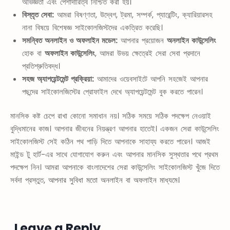
অভিজ্ঞতা এবং পেশাদারিত্ব নিশ্চিত করা হয়।
বিস্তৃত সেবা:
আমরা বিষণ্ণতা, উদ্বেগ, ট্রমা, সম্পর্ক, প্যারেন্টিং, ক্যারিয়ারসহ
নানা বিষয়ে বিশেষজ্ঞ সাইকোলজিস্টদের একত্রিত করেছি।
সমন্বিত অনলাইন ও অফলাইন মডেল:
আপনার প্রয়োজন
অনলাইন কাউন্সেলিং
হোক বা
অফলাইন কাউন্সেলিং
, আমরা উভয় ক্ষেত্রেই সেরা সেবা প্রদানে
প্রতিশ্রুতিবদ্ধ।
সহজ অ্যাপয়েন্টমেন্ট প্রক্রিয়া:
আমাদের ওয়েবসাইটে আপনি সহজেই আপনার
পছন্দের সাইকোলজিস্টের প্রোফাইল দেখে অ্যাপয়েন্টমেন্ট বুক করতে পারেন।
মানসিক কষ্ট চেপে রাখা কোনো সমাধান নয়। সঠিক সময়ে সঠিক পদক্ষেপ নেওয়াই
বুদ্ধিমানের কাজ। আপনার জীবনের নিয়ন্ত্রণ আপনার হাতেই। একজন সেরা কাউন্সেলিং
সাইকোলজিস্ট সেই কঠিন পথ পাড়ি দিতে আপনাকে সাহায্য করতে পারেন। আজই
মাইন্ড টু হার্ট-এর সাথে যোগাযোগ করুন এবং আপনার মানসিক সুস্থতার পথে প্রথম
পদক্ষেপ নিন। আমরা আপনাকে বাংলাদেশের সেরা কাউন্সেলিং সাইকোলজিস্ট খুঁজে দিতে
সর্বদা প্রস্তুত,
আপনার সুবিধা মতো অনলাইন বা অফলাইন মাধ্যমে।
Leave a Reply