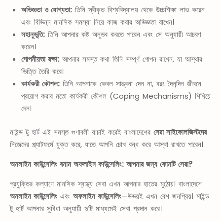
অভিজ্ঞতা ও যোগ্যতা:
তিনি স্বীকৃত বিশ্ববিদ্যালয় থেকে উচ্চশিক্ষা লাভ করেন
এবং বিভিন্ন মানসিক সমস্যা নিয়ে কাজ করার অভিজ্ঞতা রাখেন।
সহানুভূতি:
তিনি আপনার কষ্ট অনুভব করতে পারেন এবং সে অনুযায়ী আচরণ
করেন।
গোপনীয়তা রক্ষা:
আপনার সমস্ত কথা তিনি সম্পূর্ণ গোপন রাখেন, যা আস্থার
ভিত্তি তৈরি করে।
কার্যকরী কৌশল:
তিনি আপনাকে কেবল সান্ত্বনা দেন না, বরং দৈনন্দিন জীবনে
প্রয়োগ করার মতো কার্যকরী কৌশল (Coping Mechanisms) শিখিয়ে
দেন।
মাইন্ড টু হার্ট এই সমস্ত গুণাবলী যাচাই করেই বাংলাদেশের
সেরা সাইকোলজিস্টদের
নিজেদের প্ল্যাটফর্মে যুক্ত করে, যাতে আপনি চোখ বন্ধ করে আস্থা রাখতে পারেন।
অনলাইন কাউন্সেলিং বনাম অফলাইন কাউন্সেলিং: আপনার জন্য কোনটি সেরা?
প্রযুক্তির কল্যাণে মানসিক স্বাস্থ্য সেবা এখন আপনার হাতের মুঠোয়। বাংলাদেশে
অনলাইন কাউন্সেলিং
এবং
অফলাইন কাউন্সেলিং
—উভয়ই এখন বেশ জনপ্রিয়। মাইন্ড
টু হার্ট আপনার সুবিধা অনুযায়ী দুটি মাধ্যমেই সেবা প্রদান করে।