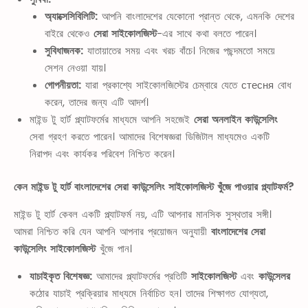
অ্যাক্সেসিবিলিটি:
আপনি বাংলাদেশের যেকোনো প্রান্ত থেকে, এমনকি দেশের
বাইরে থেকেও
সেরা সাইকোলজিস্ট
-এর সাথে কথা বলতে পারেন।
সুবিধাজনক:
যাতায়াতের সময় এবং খরচ বাঁচে। নিজের পছন্দমতো সময়ে
সেশন নেওয়া যায়।
গোপনীয়তা:
যারা প্রকাশ্যে সাইকোলজিস্টের চেম্বারে যেতে стесня বোধ
করেন, তাদের জন্য এটি আদর্শ।
মাইন্ড টু হার্ট প্ল্যাটফর্মের মাধ্যমে আপনি সহজেই
সেরা অনলাইন কাউন্সেলিং
সেবা গ্রহণ করতে পারেন। আমাদের বিশেষজ্ঞরা ডিজিটাল মাধ্যমেও একটি
নিরাপদ এবং কার্যকর পরিবেশ নিশ্চিত করেন।
কেন মাইন্ড টু হার্ট বাংলাদেশের সেরা কাউন্সেলিং সাইকোলজিস্ট খুঁজে পাওয়ার প্ল্যাটফর্ম?
মাইন্ড টু হার্ট কেবল একটি প্ল্যাটফর্ম নয়, এটি আপনার মানসিক সুস্থতার সঙ্গী।
আমরা নিশ্চিত করি যেন আপনি আপনার প্রয়োজন অনুযায়ী
বাংলাদেশের সেরা
কাউন্সেলিং সাইকোলজিস্ট
খুঁজে পান।
যাচাইকৃত বিশেষজ্ঞ:
আমাদের প্ল্যাটফর্মের প্রতিটি
সাইকোলজিস্ট
এবং
কাউন্সেলর
কঠোর যাচাই প্রক্রিয়ার মাধ্যমে নির্বাচিত হন। তাদের শিক্ষাগত যোগ্যতা,