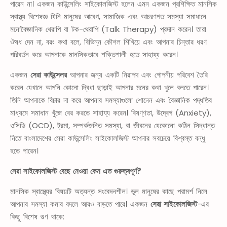
পারেন না। একজন কাউন্সেলিং সাইকোলজিস্ট হলেন এমন একজন প্রশিক্ষিত মানসিক
স্বাস্থ্য বিশেষজ্ঞ যিনি মানুষের আবেগ, সামাজিক এবং আচরণগত সমস্যা সমাধানে
মনোবৈজ্ঞানিক থেরাপি বা টক-থেরাপি (Talk Therapy) প্রদান করেন। তারা
ঔষধ দেন না, বরং কথা বলে, বিভিন্ন কৌশল শিখিয়ে এবং আপনার চিন্তার ধরণ
পরিবর্তন করে আপনাকে মানসিকভাবে শক্তিশালী হতে সাহায্য করেন।
একজন
সেরা কাউন্সেলর
আপনার জন্য একটি নিরাপদ এবং গোপনীয় পরিবেশ তৈরি
করেন যেখানে আপনি কোনো দ্বিধা ছাড়াই আপনার মনের কথা খুলে বলতে পারেন।
তিনি আপনাকে বিচার না করে আপনার সমস্যাগুলো শোনেন এবং বৈজ্ঞানিক পদ্ধতির
মাধ্যমে সমাধান খুঁজে বের করতে সাহায্য করেন। বিষণ্ণতা, উদ্বেগ (Anxiety),
ওসিডি (OCD), ট্রমা, সম্পর্কজনিত সমস্যা, বা জীবনের যেকোনো কঠিন সিদ্ধান্ত
নিতে বাংলাদেশের সেরা কাউন্সেলিং সাইকোলজিস্ট আপনার সবচেয়ে বিশ্বস্ত বন্ধু
হতে পারেন।
সেরা সাইকোলজিস্ট বেছে নেওয়া কেন এত গুরুত্বপূর্ণ?
মানসিক স্বাস্থ্যের বিষয়টি অত্যন্ত সংবেদনশীল। ভুল মানুষের কাছে পরামর্শ নিলে
আপনার সমস্যা কমার বদলে আরও বাড়তে পারে। একজন
সেরা সাইকোলজিস্ট
-এর
কিছু বিশেষ গুণ থাকে: